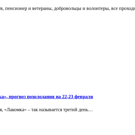
, пенсионер и ветераны, добровольцы и волонтеры, все прохо
», прогноз похолодания на 22-23 февраля
я, «Лакомка» – так называется третий день…