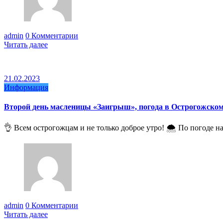
admin
0 Комментарии
Читать далее
21.02.2023
Информация
Второй день масленицы «Заигрыш», погода в Острогожском
👌 Всем острогожцам и не только доброе утро! 🌨 По погоде н
admin
0 Комментарии
Читать далее