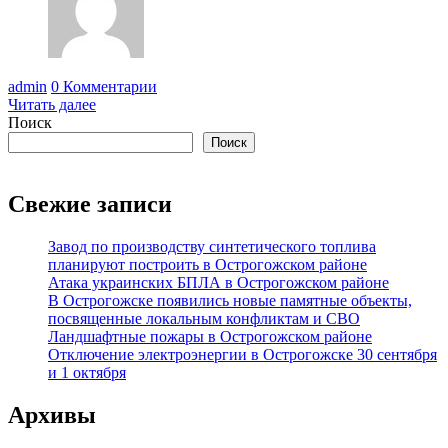
admin
0 Комментарии
Читать далее
Поиск
Поиск
Свежие записи
Завод по производству синтетического топлива
планируют построить в Острогожском районе
Атака украинских БПЛА в Острогожском районе
В Острогожске появились новые памятные объекты,
посвященные локальным конфликтам и СВО
Ландшафтные пожары в Острогожском районе
Отключение электроэнергии в Острогожске 30 сентября
и 1 октября
Архивы